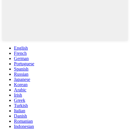
English
French
German
Portuguese
Spanish
Russian
Japanese
Korean
Arabic
Irish
Greek
Turkish
Italian
Danish
Romanian
Indonesian