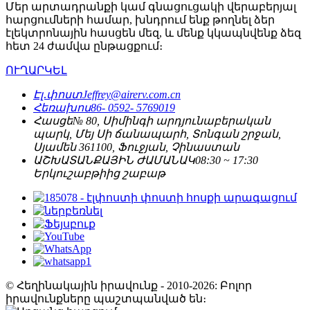
Մեր արտադրանքի կամ գնացուցակի վերաբերյալ
հարցումների համար, խնդրում ենք թողնել ձեր
էլեկտրոնային հասցեն մեզ, և մենք կկապնվենք ձեզ
հետ 24 ժամվա ընթացքում։
ՈՒՂԱՐԿԵԼ
Էլ․փոստ
Jeffrey@airerv.com.cn
Հեռախոս
86- 0592- 5769019
Հասցե
№ 80, Սիմինգի արդյունաբերական
պարկ, Մեյ Սի ճանապարհ, Տոնգան շրջան,
Սյամեն 361100, Ֆուջյան, Չինաստան
ԱՇԽԱՏԱՆՔԱՅԻՆ ԺԱՄԱՆԱԿ
08:30 ~ 17:30
Երկուշաբթիից շաբաթ
© Հեղինակային իրավունք - 2010-2026: Բոլոր
իրավունքները պաշտպանված են։