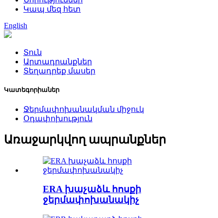
Կապ մեզ հետ
English
Տուն
Արտադրանքներ
Տեղադրեք մասեր
Կատեգորիաներ
Ջերմափոխանակման միջուկ
Օդափոխություն
Առաջարկվող ապրանքներ
ERA խաչաձև հոսքի
ջերմափոխանակիչ