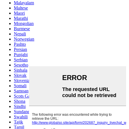
Malayalam
Maltese
Maori
Marathi
Mongolian
Burmese
Nepali
Norwegian
Pashto
Persian
Punjabi
Serbian
Sesotho
Sinhala
Slovak
Slovenian
Somali
Samoan
Scots Gaelic
Shona
Sindhi
Sundanese
Swahili
Tajik
Tamil